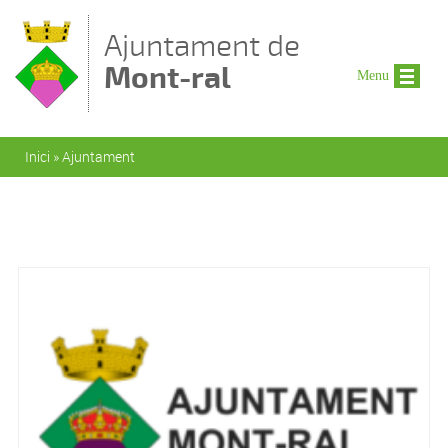
Vés al contingut
Ajuntament de
Mont-ral
Menu
Esteu aquí
Inici
»
Ajuntament