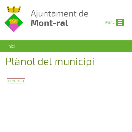
Vés al contingut
Ajuntament de
Mont-ral
Menu
Esteu aquí
Inici
Plànol del municipi
CONÈIXER