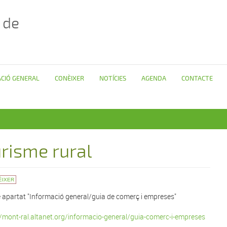
 de
CIÓ GENERAL
CONÈIXER
NOTÍCIES
AGENDA
CONTACTE
risme rural
ÈIXER
 apartat "Informació general/guia de comerç i empreses"
//mont-ral.altanet.org/informacio-general/guia-comerc-i-empreses