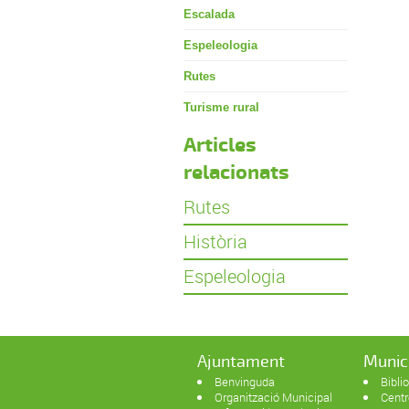
Escalada
Espeleologia
Rutes
Turisme rural
Articles
relacionats
Rutes
Història
Espeleologia
Ajuntament
Munic
Benvinguda
Bibli
Organització Municipal
Centr