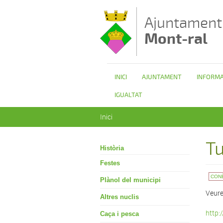
Vés al contingut
Ajuntament
Mont-ral
INICI
AJUNTAMENT
INFORMA
IGUALTAT
Esteu aquí
Inici
Tu
Història
Festes
CON
Plànol del municipi
Veure
Altres nuclis
http:
Caça i pesca