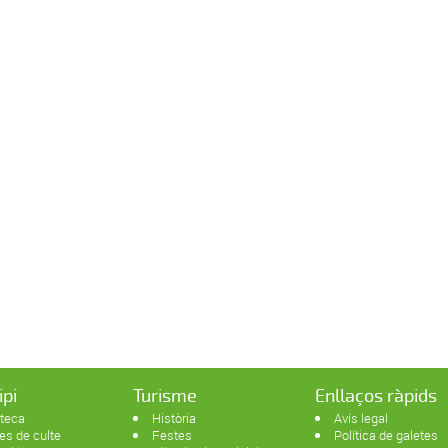
ipi
Turisme
Enllaços ràpids
oteca
Història
Avís legal
es de culte
Festes
Política de galetes