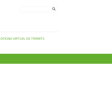
Formulari de
Cerca
cerca
OFICINA VIRTUAL DE TRÀMITS