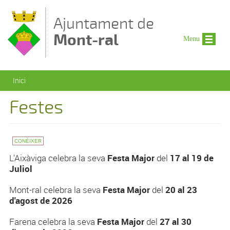
Vés al contingut
Ajuntament de
Mont-ral
Menu
Esteu aquí
Inici
Festes
CONÈIXER
L'Aixàviga celebra la seva
Festa Major
del
17 al 19 de
Juliol
Mont-ral celebra la seva
Festa Major
del
20 al 23
d'agost de 2026
Farena celebra la seva
Festa Major
del
27 al 30