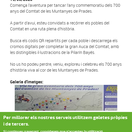
Comença l’aventura per tancar l’any commemoratiu dels 700
anys del Comtat de les Muntanyes de Prades.
A partir d’avui, esteu convidats a recórrer els pobles del
Comtat en una ruta plena d’història.
Busca els codis QR repartits per cada poble i descarrega els
cromos digitals per completar la gran Auca del Comtat, amb
les distingibles il·lustracions de la Pilarín Bayés.
No us ho podeu perdre, veniu, exploreu i celebreu els 700 anys
d’història viva al cor de les Muntanyes de Prades.
Galeria d'imatges:
Per millorar els nostres serveis utilitzem galetes pròpies
i de tercers.
Si continueu navegant, considerem que n'accepteu la utilització.