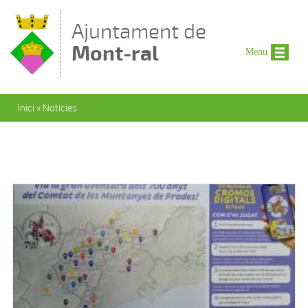
Vés al contingut
Ajuntament de
Mont-ral
Menu
Esteu aquí
Inici
»
Notícies