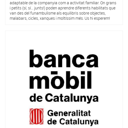
adaptable de la companyia com a activitat familiar. On grans
i petits (sí, sí... junts!) poden aprendre diferents habilitats que
van des del funambulisme als equilibris sobre objectes,
malabars, cicles, xanques i moltíssim més. Us hi esperem!