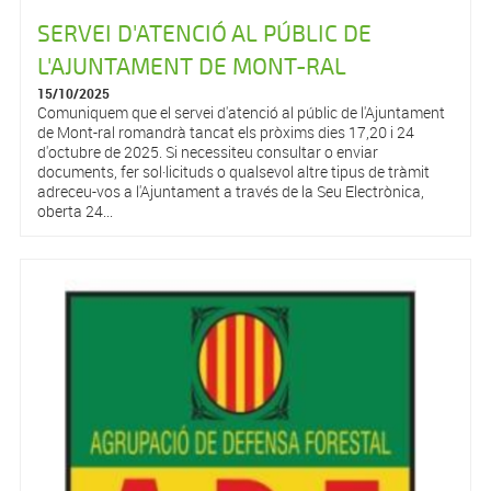
SERVEI D'ATENCIÓ AL PÚBLIC DE
L'AJUNTAMENT DE MONT-RAL
15/10/2025
Comuniquem que el servei d'atenció al públic de l'Ajuntament
de Mont-ral romandrà tancat els pròxims dies 17,20 i 24
d'octubre de 2025. Si necessiteu consultar o enviar
documents, fer sol·licituds o qualsevol altre tipus de tràmit
adreceu-vos a l'Ajuntament a través de la Seu Electrònica,
oberta 24...