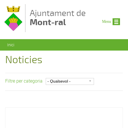
Vés al contingut
Ajuntament de
Mont-ral
Menu
Esteu aquí
Inici
Noticies
Filtre per categoria