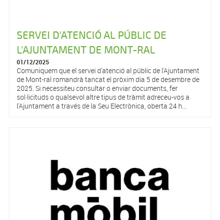
SERVEI D'ATENCIÓ AL PÚBLIC DE
L'AJUNTAMENT DE MONT-RAL
01/12/2025
Comuniquem que el servei d'atenció al públic de l'Ajuntament
de Mont-ral romandrà tancat el pròxim dia 5 de desembre de
2025. Si necessiteu consultar o enviar documents, fer
sol·licituds o qualsevol altre tipus de tràmit adreceu-vos a
l'Ajuntament a través de la Seu Electrònica, oberta 24 h...