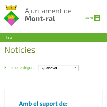
Vés al contingut
Ajuntament de
Mont-ral
Menu
Esteu aquí
Inici
Noticies
Filtre per categoria