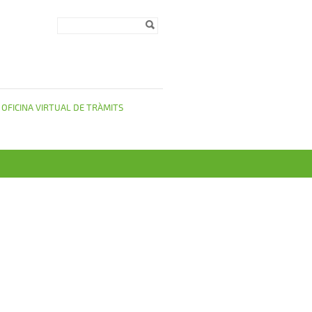
Formulari de
Cerca
cerca
OFICINA VIRTUAL DE TRÀMITS