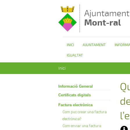
Vés al contingut
Ajuntament
Mont-ral
INICI
AJUNTAMENT
INFORMA
IGUALTAT
Esteu aquí
Inici
Qu
Informació General
Certificats digitals
de
Factura electrònica
Com puc crear una factura
l’
electrònica?
Com enviar una factura