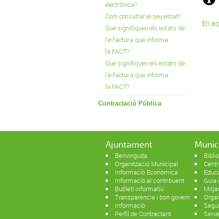
electrònica?
Com consultar el seu estat?
En aq
Què signifiquen els estats de
l'e-factura que informa
l’e.FACT?
Què signifiquen els estats de
l'e-factura que informa
l’e.FACT?
Contractació Pública
Ajuntament
Munic
Benvinguda
Bibli
Organització Municipal
Centr
Informació Econòmica
Educ
Informació al contribuent
Guia
Butlletí informatiu
Mitj
Transparència i bon govern
Organ
Informació
Segur
Perfil de Contractant
Serv