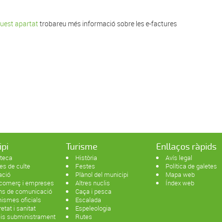
uest apartat
trobareu més informació sobre les e-factures
ipi
Turisme
Enllaços ràpids
oteca
Història
Avís legal
es de culte
Festes
Política de galetes
ació
Plànol del municipi
Mapa web
 comerç i empreses
Altres nuclis
Índex web
ans de comunicació
Caça i pesca
ismes oficials
Escalada
etat i sanitat
Espeleologia
eis subministrament
Rutes